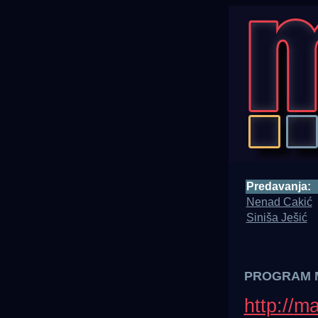
Predavanja:
Nenad Cakić
Siniša Ješić
PROGRAM M
http://
ma