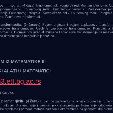
vi i integrali.
(4 časa)
Trigonometrijski Fourierov red. Riemannova lema. O
igonometrijskog Fourierovog reda. Dirichletova teorema. Parsevalova jed
encija Fourierovog integrala. Kompleksan oblik Fourierovog reda i integral
zne Fourierove transformacije.
ransformacija.
(5 časova)
Pojam orginala i pojam Laplaceove transfor
placeove transformacije. Osobine Laplaceove transformacije. Konvolucija f
ormacija. Bromwichov integral. Primene Laplaceove transformacije na rešavanj
ma diferencijalno-integralnih jednačina.
 IZ MATEMATIKE III
I ALATI U MATEMATICI
m3.
etf
.
bg
.
ac
.
rs
2 časova,
e promenljivih
(4 časa)
Implicitno zadane funkcije više promenljivih. Teo
 funkcije. Diferenciranje i geometrijska interpretacija. Formiranje odgovaraj
jske probleme i primena metoda nalaženja ekstremuma na geometrijske probl