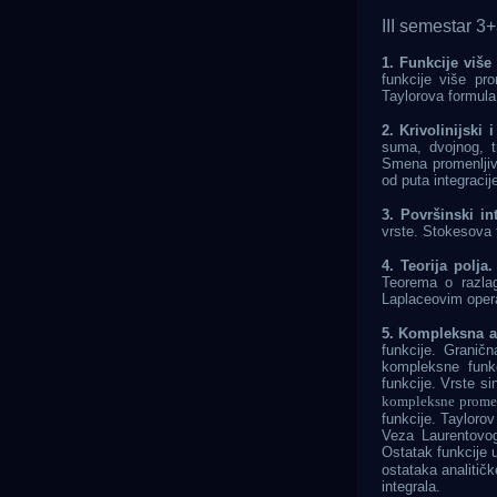
III semestar 3
1. Funkcije više
funkcije više prom
Taylorova formula
2. Krivolinijski i
suma, dvojnog, tr
Smena promenljivi
od puta integraci
3. Površinski int
vrste. Stokesova
4. Teorija polja.
Teorema o razla
Laplaceovim operato
5. Kompleksna a
funkcije.
Graničn
kompleksne funk
funkcije. Vrste si
kompleksne prome
funkcije.
Taylorov
Veza Laurentovog
Ostatak funkcije 
ostataka analitičk
integrala.