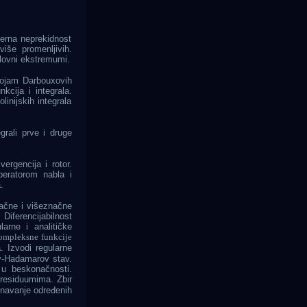
erna neprekidnost
 više promenljivih.
slovni ekstremumi.
. Pojam Darbouxovih
kcija i integrala.
inijskih integrala
egrali prve i druge
vergencija i rotor.
peratorom nabla i
.
ačne i višeznačne
iferencijabilnost
larne i analitičke
kompleksne funkcije
 Izvodi regularne
hy-Hadamarov stav.
 u beskonačnosti.
residuumima. Zbir
navanje određenih