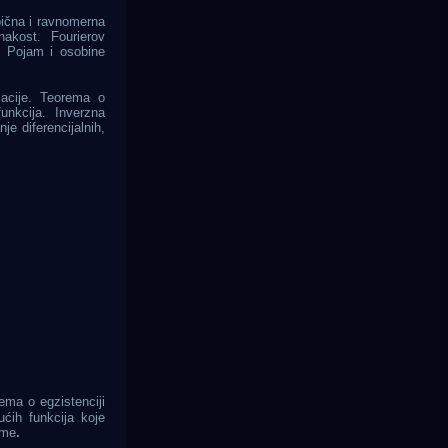
bična i ravnomerna
nakost. Fourierov
a.
Pojam i osobine
macije. Teorema o
unkcija. Inverzna
e diferencijalnih,
rema o egzistenciji
ućih funkcija koje
eme
.