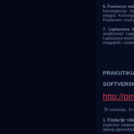
6. Fourierovi redo
konvergencija tr
integral. Konverg
Fourierove i inver
7. Laplaceova t
analitičnosti La
Laplaceova transf
integralnih i siste
PRAKUTIKUM
SOFTVERSK
http://р
I
II semestar,
0+
Funkcije viš
1.
implicitno zadane
opisuju geometri