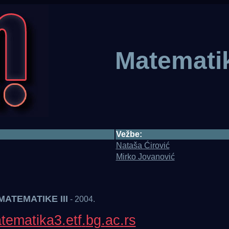
Matemati
Vežbe:
Nataša Ćirović
Mirko Jovanović
ATEMATIKE III
- 2004.
tematika
3.
etf
.
bg
.
ac
.
rs