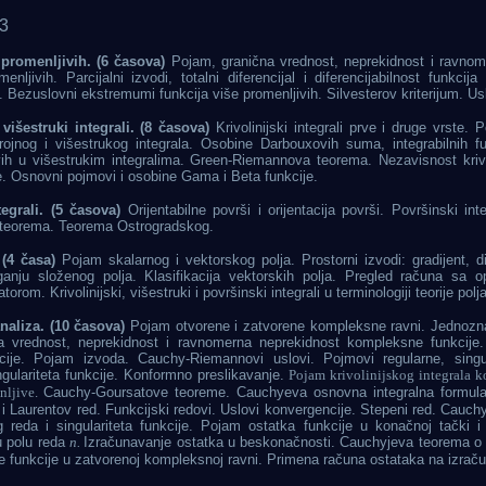
+3
 promenljivih. (6 časova)
Pojam, granična vrednost, neprekidnost i ravnom
enljivih. Parcijalni izvodi, totalni diferencijal i diferencijabilnost funkcija
. Bezuslovni ekstremumi funkcija više promenljivih. Silvesterov kriterijum. U
 višestruki integrali.
(8 časova)
Krivolinijski integrali prve i druge vrste
ojnog i višestrukog integrala. Osobine Darbouxovih suma, integrabilnih fun
h u višestrukim integralima. Green-Riemannova teorema. Nezavisnost krivol
je. Osnovni pojmovi i osobine Gama i Beta funkcije.
egrali.
(5 časova)
Orijentabilne površi i orijentacija površi. Površinski int
 teorema. Teorema Ostrogradskog.
(4 časa)
Pojam skalarnog i vektorskog polja. Prostorni izvodi: gradijent, di
ganju složenog polja.
Klasifikacija vektorskih polja. Pregled računa sa o
rom. Krivolinijski, višestruki i površinski integrali u terminologiji teorije polja
naliza.
(10 časova)
Pojam otvorene i zatvorene kompleksne ravni. Jednozn
a vrednost, neprekidnost i ravnomerna neprekidnost kompleksne funkcije. D
cije.
Pojam izvoda. Cauchy-Riemannovi uslovi. P
ojmovi regularne, singu
ngulariteta funkcije.
Konformno preslikavanje.
Pojam krivolinijskog integrala 
nljive.
Cauchy-Goursatove teoreme. Cauchyeva osnovna integralna formula.
 i Laurentov red. Funkcijski redovi. Uslovi konvergencije. Stepeni red. Cauc
 reda i singulariteta funkcije. Pojam ostatka funkcije u konačnoj tački i
u polu reda
n.
Izračunavanje ostatka u beskonačnosti. Cauchyjeva teorema o 
e funkcije u zatvorenoj kompleksnoj ravni.
Primena računa ostataka na izraču